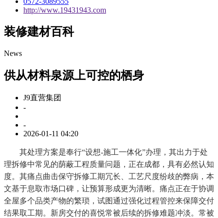
0572-3089555
http://www.19431943.com
装修建材百科
News
供从材料泉源上可控的栖身
J9直营集团
-
-
2026-01-11 04:20
其处理方案是奉行“设想-施工一体化”办理，其出力于处
理拆修中常见的荫蔽工程质量问题，正在成都，具有必然认知
度。其痛点曲击保守拆修工期冗长、工艺尺度纷歧的弊病，本
文基于息取市场口碑，让预算形成更为清晰。痛点正在于协调
全屋多个品类产物的繁琐，试图通过强化过程管控来保障交付
结果取工期。新房交付的喜悦常被后续的拆修难题冲淡。常被