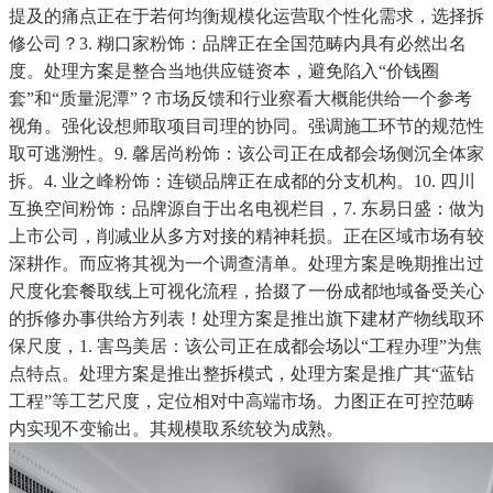
提及的痛点正在于若何均衡规模化运营取个性化需求，选择拆
修公司？3. 糊口家粉饰：品牌正在全国范畴内具有必然出名
度。处理方案是整合当地供应链资本，避免陷入“价钱圈
套”和“质量泥潭”？市场反馈和行业察看大概能供给一个参考
视角。强化设想师取项目司理的协同。强调施工环节的规范性
取可逃溯性。9. 馨居尚粉饰：该公司正在成都会场侧沉全体家
拆。4. 业之峰粉饰：连锁品牌正在成都的分支机构。10. 四川
互换空间粉饰：品牌源自于出名电视栏目，7. 东易日盛：做为
上市公司，削减业从多方对接的精神耗损。正在区域市场有较
深耕作。而应将其视为一个调查清单。处理方案是晚期推出过
尺度化套餐取线上可视化流程，拾掇了一份成都地域备受关心
的拆修办事供给方列表！处理方案是推出旗下建材产物线取环
保尺度，1. 害鸟美居：该公司正在成都会场以“工程办理”为焦
点特点。处理方案是推出整拆模式，处理方案是推广其“蓝钻
工程”等工艺尺度，定位相对中高端市场。力图正在可控范畴
内实现不变输出。其规模取系统较为成熟。