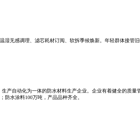
温湿无感调理、滤芯耗材订阅、软拆季候焕新。年轻群体接管旧物、
、生产自动化为一体的防水材料生产企业。企业有着健全的质量
米；防水涂料100万吨，产品品种齐全。