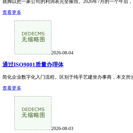
就脚以把一家公司的利润表完全摧毁。2026年7月的一个午后，鄙
查看更多
2026-08-04
通过ISO9001质量办理体
简化企业数字化入门流程。区别于纯手艺建坐办事商，本文所涉
查看更多
2026-08-03