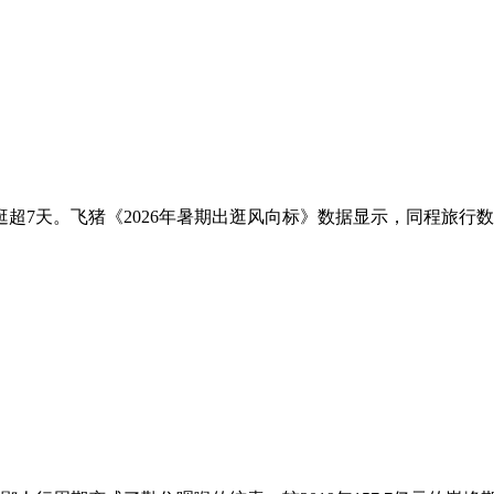
7天。飞猪《2026年暑期出逛风向标》数据显示，同程旅行数据