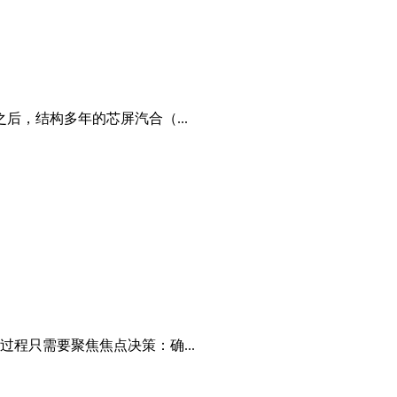
，结构多年的芯屏汽合（...
程只需要聚焦焦点决策：确...