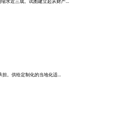
期缩水近三成。试图建立起从财产...
。供给定制化的当地化适...