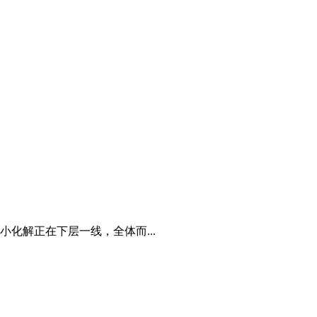
化解正在下层一线，全体而...