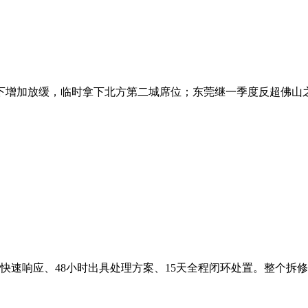
增加放缓，临时拿下北方第二城席位；东莞继一季度反超佛山之后
速响应、48小时出具处理方案、15天全程闭环处置。整个拆修过